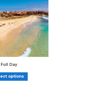
 Full Day
lect options